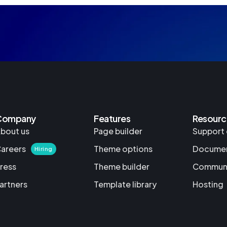
Company
Features
Resourc
bout us
Page builder
Support 
areers
Theme options
Documen
Hiring
ress
Theme builder
Commun
artners
Template library
Hosting