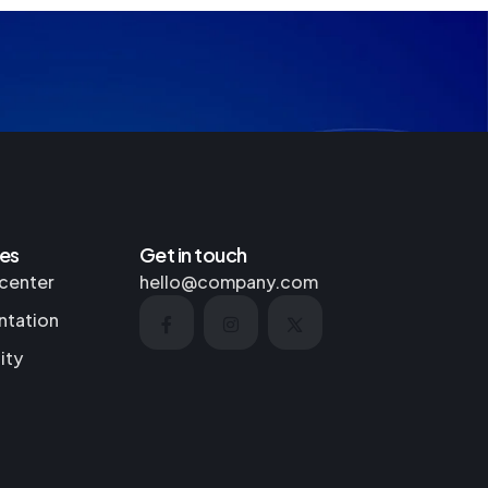
es
Get in touch
center
hello@company.com
tation
ity