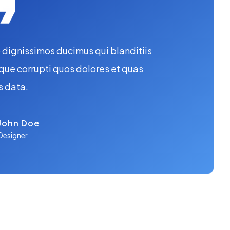
o dignissimos ducimus qui blanditiis
que corrupti quos dolores et quas
s data.
John Doe
Designer