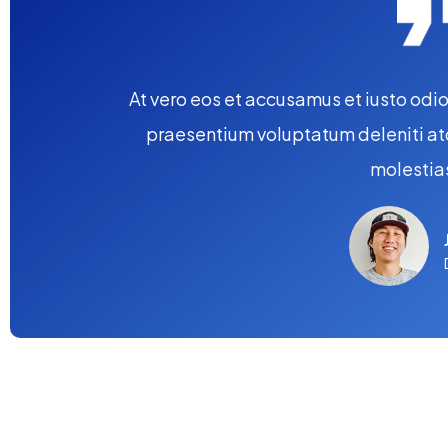
At vero eos et accusamus et iusto odi
praesentium voluptatum deleniti at
molestia